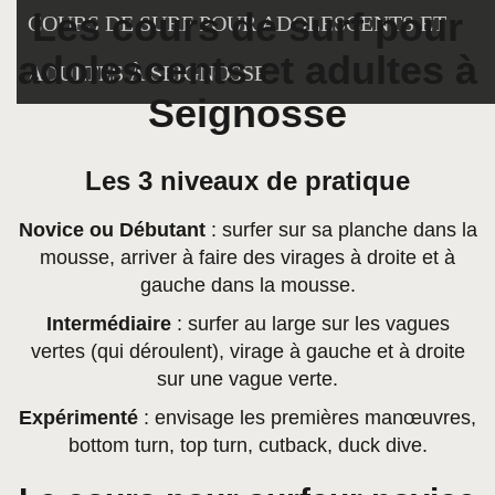
Les cours de surf pour
COURS DE SURF POUR ADOLESCENTS ET
adolescents et adultes à
ADULTES À SEIGNOSSE
Seignosse
Les 3 niveaux de pratique
Novice ou Débutant
: surfer sur sa planche dans la
mousse, arriver à faire des virages à droite et à
gauche dans la mousse.
Intermédiaire
: surfer au large sur les vagues
vertes (qui déroulent), virage à gauche et à droite
sur une vague verte.
Expérimenté
: envisage les premières manœuvres,
bottom turn, top turn, cutback, duck dive.