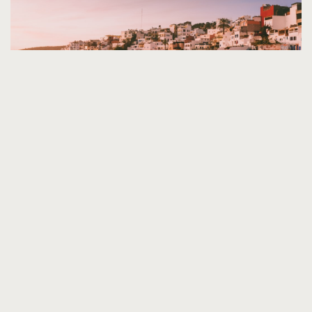
C’est à l’aéroport d’Agadir que l’on vous attend à
votre arrivé pour vous déposer à votre logement,
avec vue sur mer.
Les repas de la journée sont tout compris et vous
n’aurez pas besoin de vous en préoccuper.
Vous aurez également l’opportunité de surfer sur les
plus beaux spots du Maroc, où les conditions sont
idéales pour débuter ou s’améliorer.
Le matériel de surf sera à votre disposition et vous
serez également coaché par Patrick, qui fera