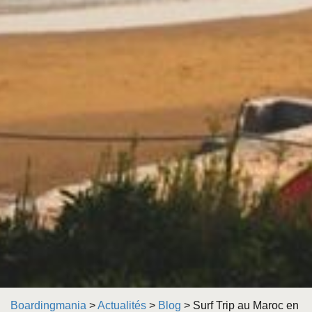
Boardingmania
>
Actualités
>
Blog
>
Surf Trip au Maroc en