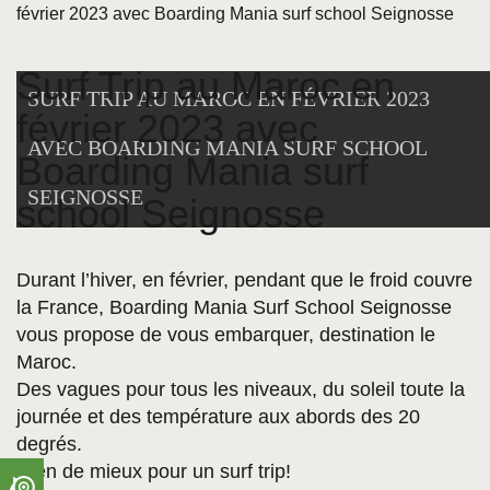
février 2023 avec Boarding Mania surf school Seignosse
Surf Trip au Maroc en
SURF TRIP AU MAROC EN FÉVRIER 2023
février 2023 avec
AVEC BOARDING MANIA SURF SCHOOL
Boarding Mania surf
SEIGNOSSE
school Seignosse
Durant l’hiver, en février, pendant que le froid couvre
la France, Boarding Mania Surf School Seignosse
vous propose de vous embarquer, destination le
Maroc.
Des vagues pour tous les niveaux, du soleil toute la
journée et des température aux abords des 20
degrés.
Rien de mieux pour un surf trip!